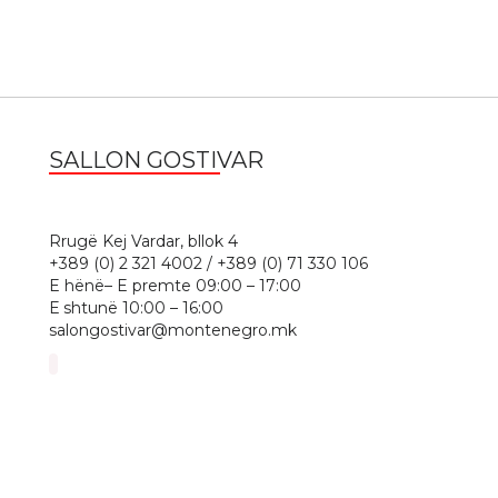
SALLON GOSTIVAR
1
Rrugë Kej Vardar, bllok 4
+389 (0) 2 321 4002 / +389 (0) 71 330 106
E hënë– E premte 09:00 – 17:00
Е shtunë 10:00 – 16:00
salongostivar@montenegro.mk