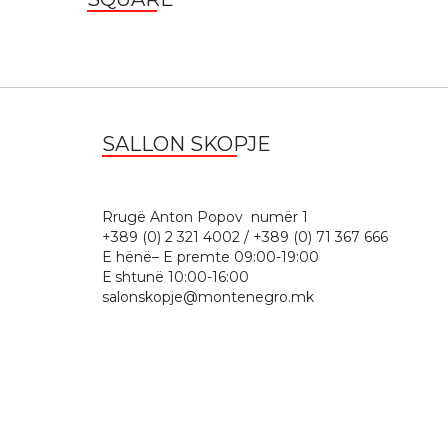
SALLON SKOPJE
Rrugë Anton Popov numër 
+389 (0) 2 321 4002 / +389 (0) 71 367 666
E hënë– E premte 09:00-19:00
Е shtunë 10:00-16:00
salonskopje@montenegro.mk