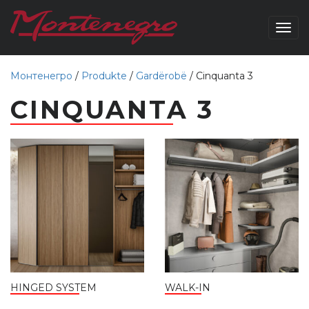
Togg
navig
Монтенегро
/
Produkte
/
Gardërobë
/
Cinquanta 3
CINQUANTA 3
HINGED SYSTEM
WALK-IN