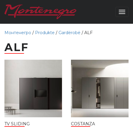
Togg
navig
Монтенегро
/
Produkte
/
Gardërobë
/
ALF
ALF
TV SLIDING
COSTANZA