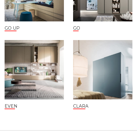
GO UP
GO
EVEN
CLARA