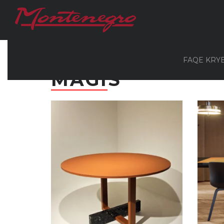
Монтенегро
/
Produkte
/
Dhomë Ngrënjeje
/
MA
FAQE KRY
MAGIS