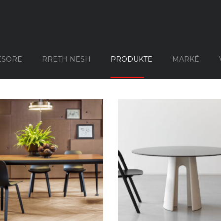
GIS
ESORE
RRETH NESH
PRODUKTE
MARKË
MOBILJE PËR OBORRIN