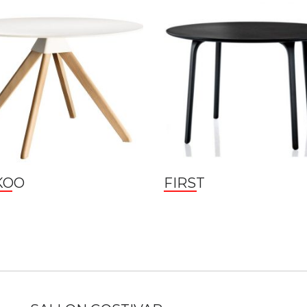
KOO
FIRST