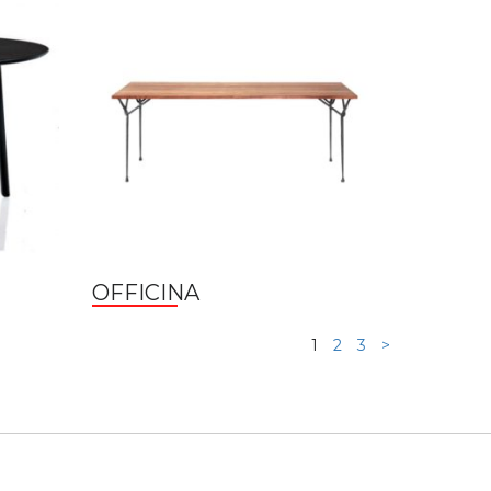
OFFICINA
1
2
3
>