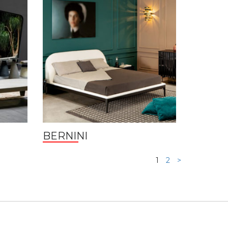
BERNINI
1
2
>