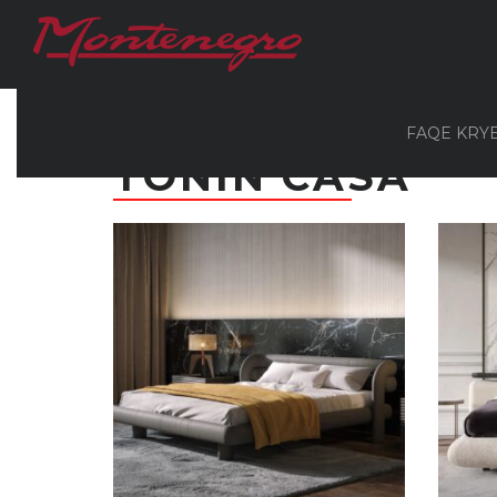
Монтенегро
/
Produkte
/
Dhomë gjumi
/
TONIN
FAQE KRY
TONIN CASA