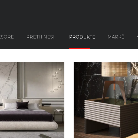
 CASA
ESORE
RRETH NESH
PRODUKTE
MARKË
MOBILJE PËR OBORRIN