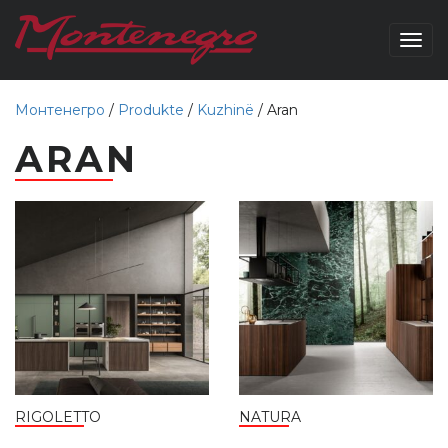
Togg
navig
Монтенегро
/
Produkte
/
Kuzhinë
/
Aran
ARAN
RIGOLETTO
NATURA