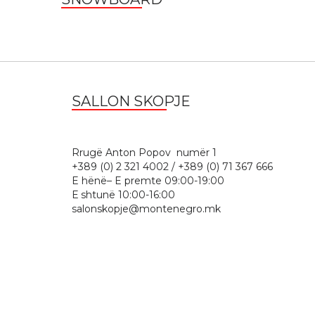
SALLON SKOPJE
Rrugë Anton Popov numër 
+389 (0) 2 321 4002 / +389 (0) 71 367 666
E hënë– E premte 09:00-19:00
Е shtunë 10:00-16:00
salonskopje@montenegro.mk