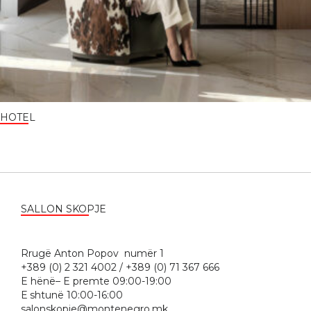
HOTEL
SALLON SKOPJE
Rrugë Anton Popov numër 1
+389 (0) 2 321 4002 / +389 (0) 71 367 666
E hënë– E premte 09:00-19:00
Е shtunë 10:00-16:00
salonskopje@montenegro.mk