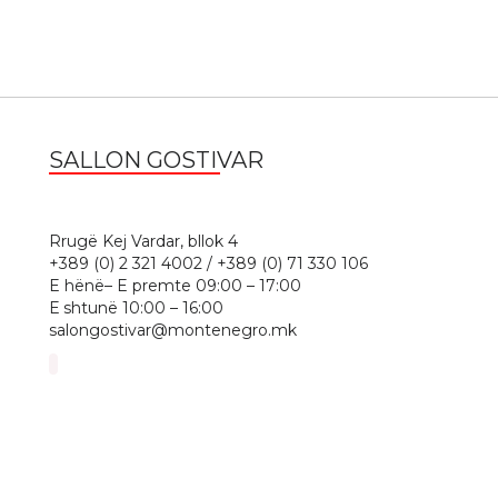
SALLON GOSTIVAR
1
Rrugë Kej Vardar, bllok 4
+389 (0) 2 321 4002 / +389 (0) 71 330 106
E hënë– E premte 09:00 – 17:00
Е shtunë 10:00 – 16:00
salongostivar@montenegro.mk