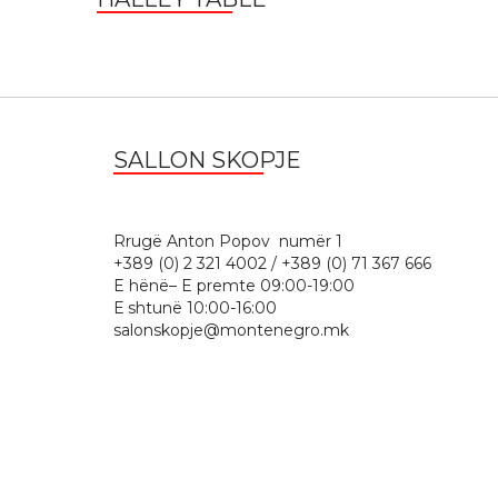
SALLON SKOPJE
Rrugë Anton Popov numër 
+389 (0) 2 321 4002 / +389 (0) 71 367 666
E hënë– E premte 09:00-19:00
Е shtunë 10:00-16:00
salonskopje@montenegro.mk