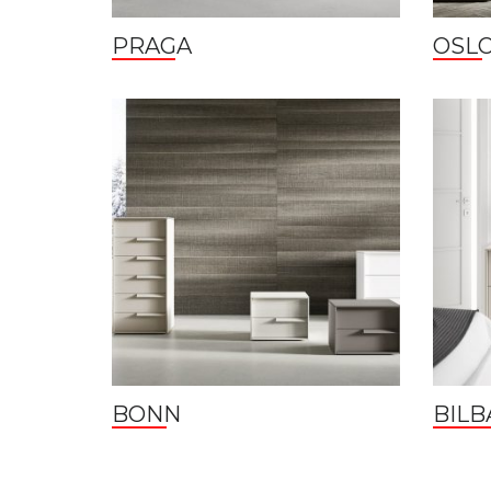
PRAGA
OSL
BONN
BILB