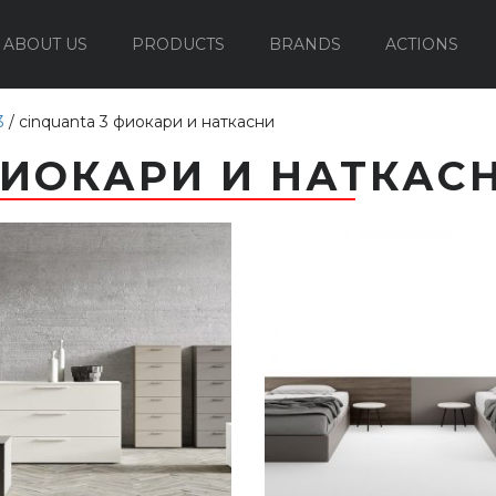
ABOUT US
PRODUCTS
BRANDS
ACTIONS
OUTDOOR FURNITURE
3
/
cinquanta 3 фиокари и наткасни
ФИОКАРИ И НАТКАС